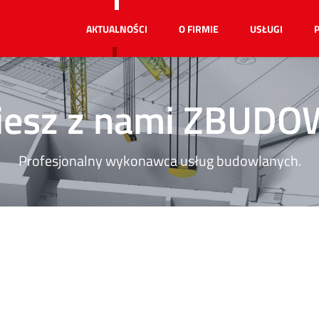
AKTUALNOŚCI
O FIRMIE
USŁUGI
iesz z nami ZBUD
Profesjonalny wykonawca usług budowlanych.